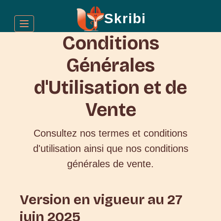
Skribi
T
o
Conditions
g
g
Générales
l
e
n
d'Utilisation et de
a
v
Vente
i
g
a
Consultez nos termes et conditions
t
i
d'utilisation ainsi que nos conditions
o
générales de vente.
n
Version en vigueur au 27
juin 2025