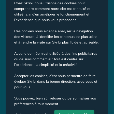
Chez Skribi, nous utilisons des cookies pour
Tarifs
comprendre comment notre site est consulté et
Écrire son autobiographie
utilisé, afin d'en améliorer le fonctionnement et
l'expérience que nous vous proposons.
FAQ
Blog
Ces cookies nous aident à analyser la navigation
des visiteurs, à identifier les contenus les plus utiles
Presse
et à rendre la visite sur Skribi plus fluide et agréable.
Contact
Aucune donnée n'est utilisée à des fins publicitaires
ou de suivi commercial : tout est centré sur
Suivez-nous :
l'expérience, la simplicité et la créativité.
Accepter les cookies, c'est nous permettre de faire
Écrivez, partagez, imprimez
évoluer Skribi dans la bonne direction, avec vous et
Skribi simplifie la rédaction de vos souvenirs pour les
pour vous.
transformer en livres imprimés. Racontez, partagez,
transmettez : votre histoire, notre mission.
Vous pouvez bien sûr refuser ou personnaliser vos
préférences à tout moment.